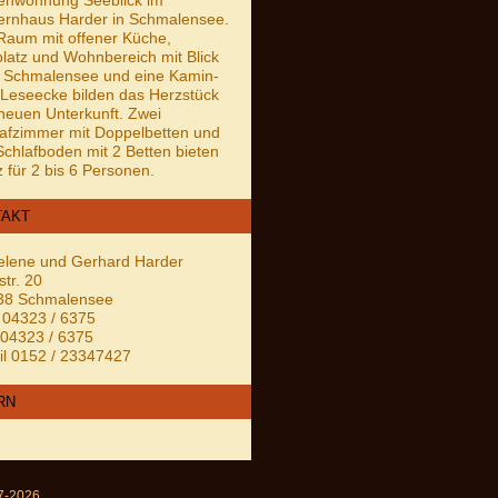
enwohnung Seeblick im
ernhaus Harder in Schmalensee.
Raum mit offener Küche,
latz und Wohnbereich mit Blick
 Schmalensee und eine Kamin-
Leseecke bilden das Herzstück
neuen Unterkunft. Zwei
afzimmer mit Doppelbetten und
Schlafboden mit 2 Betten bieten
z für 2 bis 6 Personen.
TAKT
elene und Gerhard Harder
str. 20
38 Schmalensee
: 04323 / 6375
04323 / 6375
l 0152 / 23347427
RN
97-2026