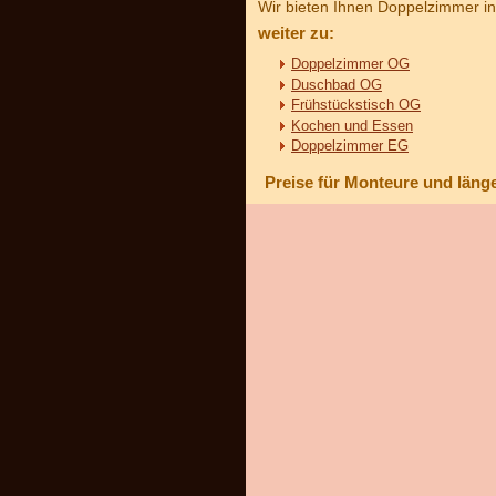
Wir bieten Ihnen Doppelzimmer i
weiter zu:
Doppelzimmer OG
Duschbad OG
Frühstückstisch OG
Kochen und Essen
Doppelzimmer EG
Preise für Monteure und läng