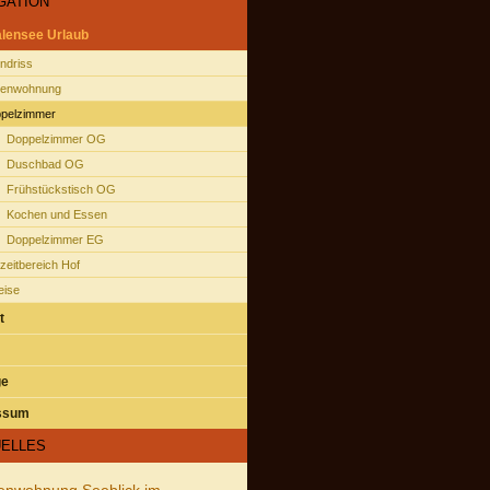
GATION
lensee Urlaub
ndriss
ienwohnung
pelzimmer
Doppelzimmer OG
Duschbad OG
Frühstückstisch OG
Kochen und Essen
Doppelzimmer EG
izeitbereich Hof
eise
t
ge
ssum
ELLES