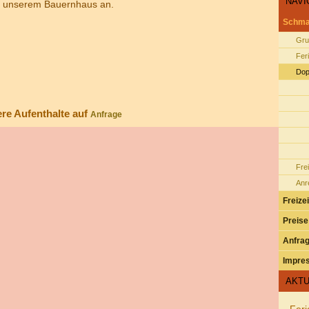
NAVI
n unserem Bauernhaus an.
Schma
Gru
Fer
Dop
ere Aufenthalte auf
Anfrage
Fre
Anr
Freizei
Preise
Anfra
Impre
AKTU