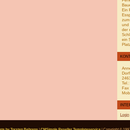
Feri
Bau
Ein 
Essp
zum
und 
der 
Schl
ein 
Plat
KON
Ann
Dorf
246
Tel.
Fax 
Mobi
INTE
Login
ate by Torsten Behrens
|
CMSimple Reseller Templateservice
| Copyright © 19