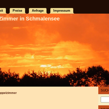
eit
Preise
Anfrage
Impressum
Zimmer in Schmalensee
SUC
oppelzimmer