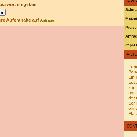
NAVI
Passwort eingeben
Schma
Freizei
ere Aufenthalte auf
Anfrage
Preise
Anfra
Impre
AKTU
Feri
Bau
Ein 
Essp
zum
und 
der 
Schl
ein 
Plat
KON