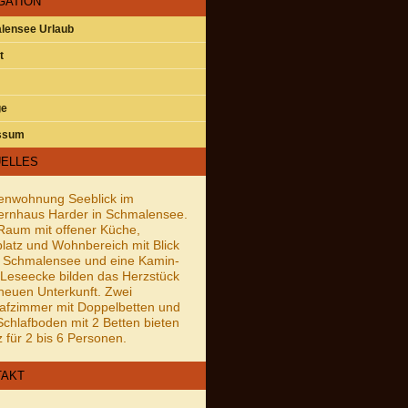
GATION
lensee Urlaub
t
ge
ssum
ELLES
enwohnung Seeblick im
ernhaus Harder in Schmalensee.
Raum mit offener Küche,
latz und Wohnbereich mit Blick
 Schmalensee und eine Kamin-
Leseecke bilden das Herzstück
neuen Unterkunft. Zwei
afzimmer mit Doppelbetten und
Schlafboden mit 2 Betten bieten
z für 2 bis 6 Personen.
TAKT