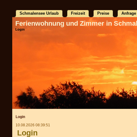
Schmalensee Urlaub
Freizeit
Preise
Anfrage
Ferienwohnung und Zimmer in Schma
Login
Login
10.08.2026 08:39:51
Login