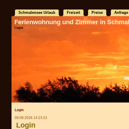
Schmalensee Urlaub
Freizeit
Preise
Anfrage
Ferienwohnung und Zimmer in Schma
Login
Login
09.08.2026 14:23:22
Login