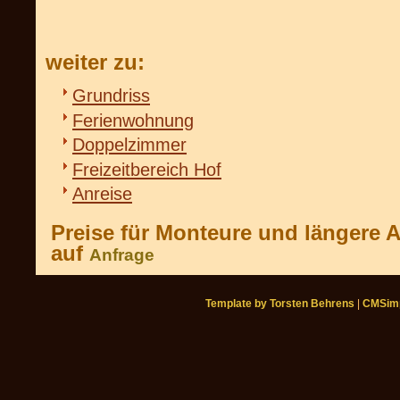
weiter zu:
Grundriss
Ferienwohnung
Doppelzimmer
Freizeitbereich Hof
Anreise
Preise für Monteure und längere A
auf
Anfrage
Template by Torsten Behrens
|
CMSimp